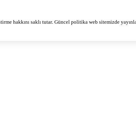
tirme hakkını saklı tutar. Güncel politika web sitemizde yayınla
mesini kabul ediyorum.
Tarafıma kampanya ve bilgilendirme amaçlı ticari ele