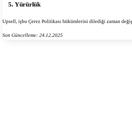
5. Yürürlük
Upsell, işbu Çerez Politikası hükümlerini dilediği zaman değiş
Son Güncelleme: 24.12.2025
Telefon
+90 850 303 36 69
E-posta
info@upsell.co
🇹🇷
+90
Aydınlatma metnini
okudum; kişisel verilerimin bu form kapsamında işlen