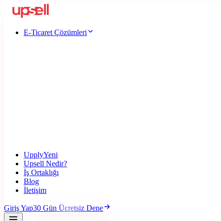
E-Ticaret Çözümleri
Upply
Yeni
Upsell Nedir?
İş Ortaklığı
Blog
İletişim
Giriş Yap
30 Gün Ücretsiz Dene