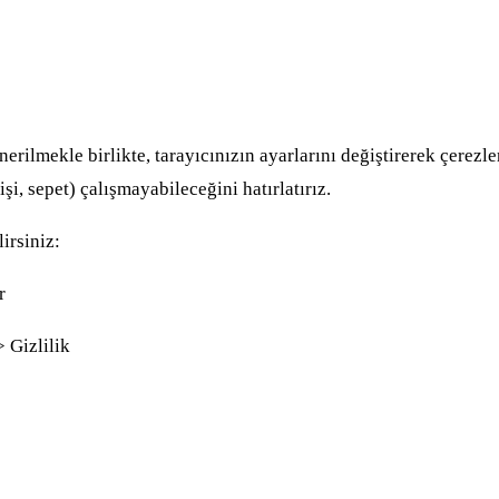
?
erilmekle birlikte, tarayıcınızın ayarlarını değiştirerek çerezl
şi, sepet) çalışmayabileceğini hatırlatırız.
irsiniz:
r
 Gizlilik