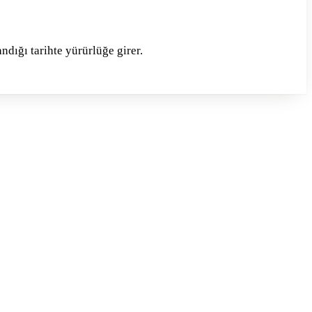
ndığı tarihte yürürlüğe girer.
ktronik ileti gönderilmesine onay veriyorum.
(İsteğe bağlı)