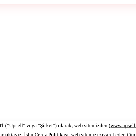
Tİ
("Upsell" veya "Şirket") olarak, web sitemizden (
www.upsell
maktayız. İşbu Çerez Politikası, web sitemizi ziyaret eden tüm k