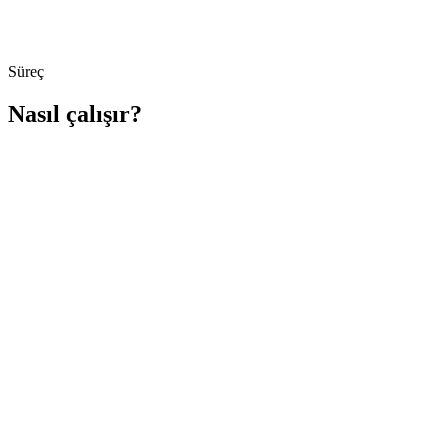
Süreç
Nasıl çalışır?
Adım
1
Video Yükleme
Adım
2
Otomatik Önceliklendirme
Adım
3
Anında Dikkat