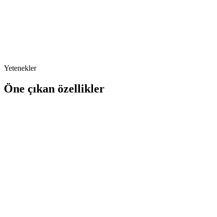
Adım
4
Gerçekçi Deneyim
Yetenekler
Öne çıkan özellikler