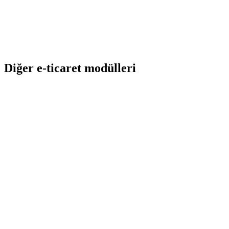
hikayesini görsel olarak anlatmak, etkileşimi belirgin şekilde artırır.
Böylece kullanıcılar ürünü daha iyi anlayarak satın almaya daha
istekli hale gelir. Müşteri, ürünü teslim aldığında sürprizle
karşılaşmaz. Doğru beklenti, uzun vadede marka güvenini
güçlendirir.
Diğer e-ticaret modülleri
Telefon No ile Sipariş Sorgulama