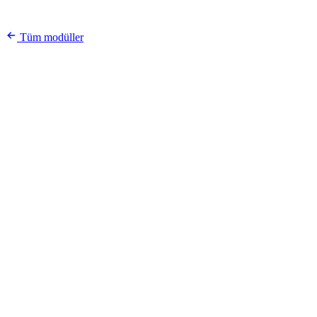
Tüm modüller
Videolu ürün
0:18
Akışkan Saten Elbise
12.480 izlenme
₺749