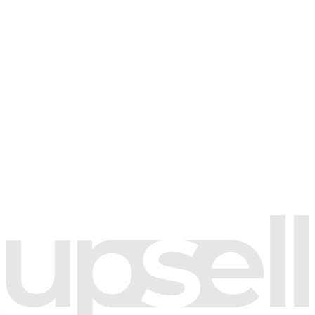
Telefon
+90 850 303 36 69
E-posta
info@upsell.co
🇹🇷
+90
Aydınlatma metnini
okudum; kişisel verilerimin bu form kapsamında
işlenmesini kabul ediyorum.
Tarafıma kampanya ve bilgilendirme amaçlı ticari elektronik ileti
gönderilmesine onay veriyorum.
(İsteğe bağlı)