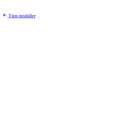
Tüm modüller
Sipariş #4821
Kargo Takibi
canlı durum