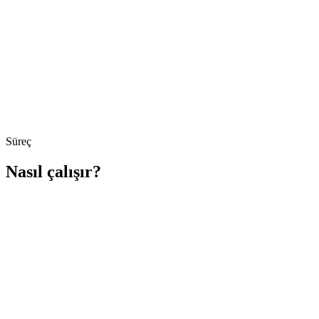
Süreç
Nasıl çalışır?
Adım
1
Sipariş Oluşturulur
Adım
2
Anında Onay