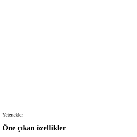
Adım
3
Kargo Süreci
Adım
4
Kargo Takip Linki
Adım
5
Mutlu Müşteri
Yetenekler
Öne çıkan özellikler