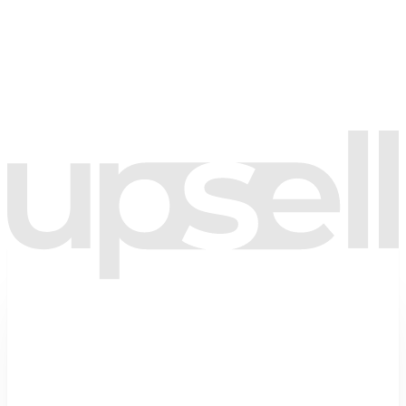
🇹🇷
+90
Aydınlatma metnini
okudum; kişisel verilerimin bu form kapsamında
işlenmesini kabul ediyorum.
Tarafıma kampanya ve bilgilendirme amaçlı ticari elektronik ileti
gönderilmesine onay veriyorum.
(İsteğe bağlı)