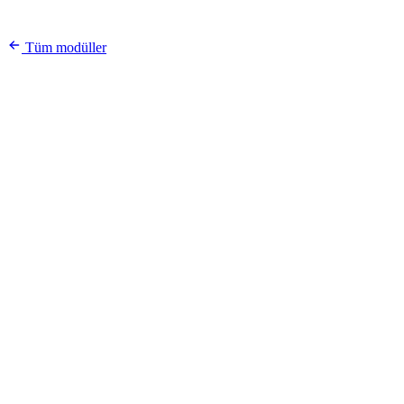
Tüm modüller
Hafta 24
Bu Haftanın Seçkisi
Her pazartesi yenilenir