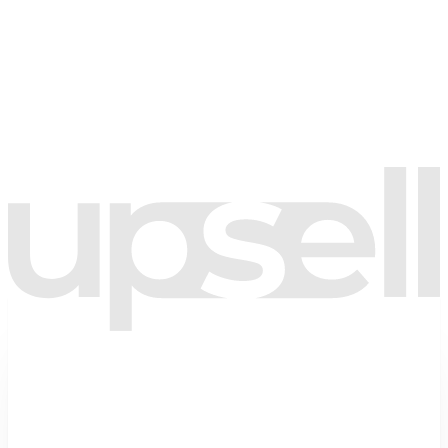
🇹🇷
+90
Aydınlatma metnini
okudum; kişisel verilerimin bu form kapsamında
işlenmesini kabul ediyorum.
Tarafıma kampanya ve bilgilendirme amaçlı ticari elektronik ileti
gönderilmesine onay veriyorum.
(İsteğe bağlı)