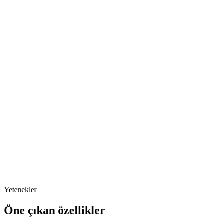
Vitrin Tercihi
Adım
2
Akıllı Modal Gösterimi
Adım
3
Hızlı İnceleme
Adım
4
Artan Sepet Tutarı
Yetenekler
Öne çıkan özellikler