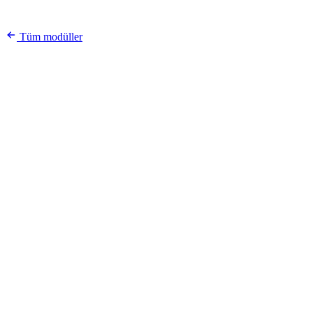
Tüm modüller
Beden asistanı
Bedenini bul
Boy
172 cm
Kilo
64 kg