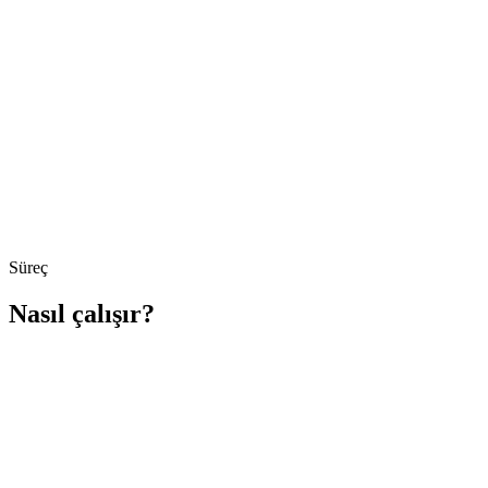
Süreç
Nasıl çalışır?
Adım
1
Veri Tanımlama