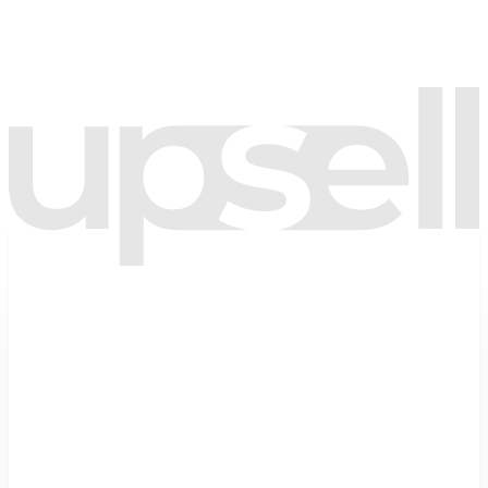
işlenmesini kabul ediyorum.
Tarafıma kampanya ve bilgilendirme amaçlı ticari elektronik ileti
gönderilmesine onay veriyorum.
(İsteğe bağlı)