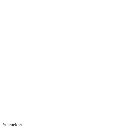
Adım
2
Sihirbazı Başlatma
Adım
3
Kişisel Veri Girişi
Adım
4
Akıllı Eşleştirme
Adım
5
Nokta Atışı Öneri
Yetenekler